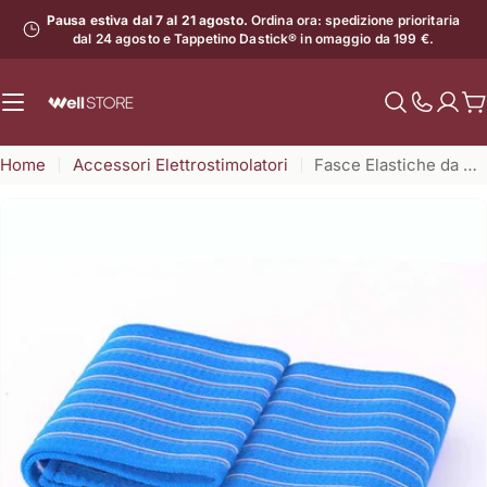
Vai
Pausa estiva dal 7 al 21 agosto.
Ordina ora: spedizione prioritaria
al
dal 24 agosto e Tappetino Dastick® in omaggio da 199 €.
contenuto
C
Mostra
il
Home
Accessori Elettrostimolatori
Fasce Elastiche da 40 cm (2 pz)
numero
di
assistenz
Apri supporto 0 in modalità modale