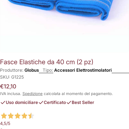
Fasce Elastiche da 40 cm (2 pz)
Produttore:
Globus
Tipo:
Accessori Elettrostimolatori
SKU:
G1225
Prezzo
€12,10
normale
IVA inclusa.
Spedizione
calcolata al momento del pagamento.
Uso domiciliare
Certificato
Best Seller
4,5
/5