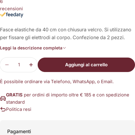
6
recensioni
Fasce elastiche da 40 cm con chiusura velcro. Si utilizzano
per fissare gli elettrodi al corpo. Confezione da 2 pezzi.
Leggi la descrizione completa
Quantità
Aggiungi al carrello
Diminuisci la quantità per Fasce Elastiche da 40 
Aumenta la quantità per Fasce Elastiche
È possibile ordinare via Telefono, WhatsApp, o Email.
GRATIS
per ordini di importo oltre € 185 e con spedizione
standard
Politica resi
Metodi
Pagamenti