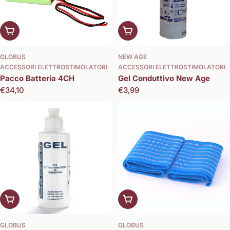
Aggiungi al carrello
Aggiungi al carrello
GLOBUS
NEW AGE
ACCESSORI ELETTROSTIMOLATORI
ACCESSORI ELETTROSTIMOLATORI
Pacco Batteria 4CH
Gel Conduttivo New Age
Prezzo
€34,10
Prezzo
€3,99
normale
normale
Aggiungi al carrello
Aggiungi al carrello
GLOBUS
GLOBUS