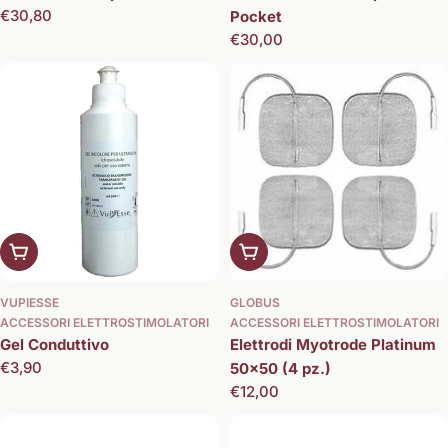
Prezzo
€30,80
Pocket
normale
Prezzo
€30,00
normale
Aggiungi al carrello
Aggiungi al carrello
VUPIESSE
GLOBUS
ACCESSORI ELETTROSTIMOLATORI
ACCESSORI ELETTROSTIMOLATORI
Gel Conduttivo
Elettrodi Myotrode Platinum
Prezzo
€3,90
50x50 (4 pz.)
normale
Prezzo
€12,00
normale