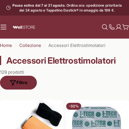
Vai
Pausa estiva dal 7 al 21 agosto.
Ordina ora: spedizione prioritaria
al
dal 24 agosto e Tappetino Dastick® in omaggio da 199 €.
contenuto
C
Mostra
il
Home
Collezione
Accessori Elettrostimolatori
numero
di
Accessori Elettrostimolatori
assistenz
129 prodotti
Filtro
-32%