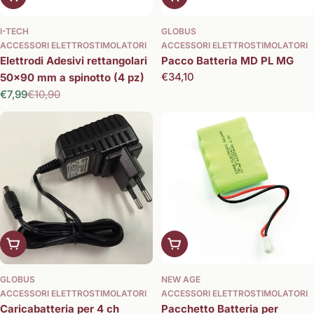
I-TECH
GLOBUS
ACCESSORI ELETTROSTIMOLATORI
ACCESSORI ELETTROSTIMOLATORI
Elettrodi Adesivi rettangolari
Pacco Batteria MD PL MG
Prezzo
€34,10
50x90 mm a spinotto (4 pz)
normale
€7,99
€10,90
Prezzo
Prezzo
di
normale
vendita
Aggiungi al carrello
Aggiungi al carrello
GLOBUS
NEW AGE
ACCESSORI ELETTROSTIMOLATORI
ACCESSORI ELETTROSTIMOLATORI
Caricabatteria per 4 ch
Pacchetto Batteria per