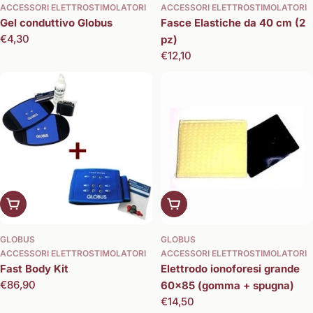
ACCESSORI ELETTROSTIMOLATORI
ACCESSORI ELETTROSTIMOLATORI
Gel conduttivo Globus
Fasce Elastiche da 40 cm (2
Prezzo
€4,30
pz)
normale
Prezzo
€12,10
normale
Aggiungi al carrello
Aggiungi al carrello
GLOBUS
GLOBUS
ACCESSORI ELETTROSTIMOLATORI
ACCESSORI ELETTROSTIMOLATORI
Fast Body Kit
Elettrodo ionoforesi grande
Prezzo
€86,90
60x85 (gomma + spugna)
normale
Prezzo
€14,50