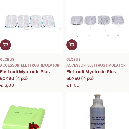
Aggiungi al carrello
Aggiungi al carrello
GLOBUS
GLOBUS
ACCESSORI ELETTROSTIMOLATORI
ACCESSORI ELETTROSTIMOLATORI
Elettrodi Myotrode Plus
Elettrodi Myotrode Plus
50x90 (4 pz)
50x50 (4 pz)
Prezzo
€13,00
Prezzo
€11,00
normale
normale