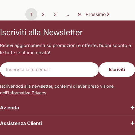
normale
1
2
3
…
9
Prossimo
Iscriviti alla Newsletter
Ricevi aggiornamenti su promozioni e offerte, buoni sconto e
le tutte le ultime novità!
E-
Iscriviti
mail
Iscrivendoti alla newsletter, confermi di aver preso visione
dell'
Informativa Privacy
Azienda
Assistenza Clienti