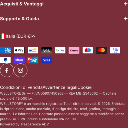
Acquisti & Vantaggi
Supporto & Guida
P
Italia (EUR €)
a
e
Metodi
di
s
pagamento
e
/
Facebook
Instagram
r
e
Condizioni di vendita
Avvertenze legali
Cookie
WELLSTORE Srl — P.IVA 05907450968 — REA MB-2545062 — Capitale
g
sociale € 45.000 i.v.
i
WELLSTORE® è un marchio registrato. Tutti i diritti riservati. © 2026. È vietata
o
la riproduzione, anche parziale, di design del sito, testi, grafica, immagini e
marchi. Le informazioni riportate possono essere soggette a modifiche senza
n
preavviso. Tutti i prezzi si intendono IVA inclusa.
e
Powered by
Trasparenze ADV