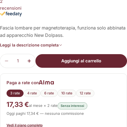
2
recensioni
Fascia lombare per magnetoterapia, funziona solo abbinata
ad apparecchio New Dolpass.
Leggi la descrizione completa
Quantità
Aggiungi al carrello
Diminuisci la quantità per Fascia Lombare (New 
Aumenta la quantità per Fascia Lombar
Paga a rate con
3 rate
4 rate
6 rate
10 rate
12 rate
17,33 €
al mese × 2 rate
Senza interessi
Oggi paghi 17,34 € — nessuna commissione
Vedi il piano completo