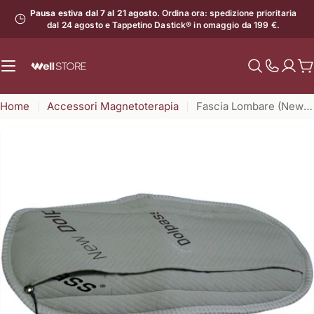
Vai
Pausa estiva dal 7 al 21 agosto.
Ordina ora: spedizione prioritaria
al
dal 24 agosto e Tappetino Dastick® in omaggio da 199 €.
contenuto
C
Mostra
il
Home
Accessori Magnetoterapia
Fascia Lombare (New Dolpass)
numero
di
assistenz
Apri supporto 0 in modalità modale