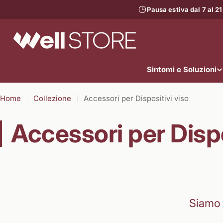
Vai
Pausa estiva dal 7 al 21
al
contenuto
Sintomi e Soluzioni
Home
Collezione
Accessori per Dispositivi viso
Accessori per Dispo
Siamo 