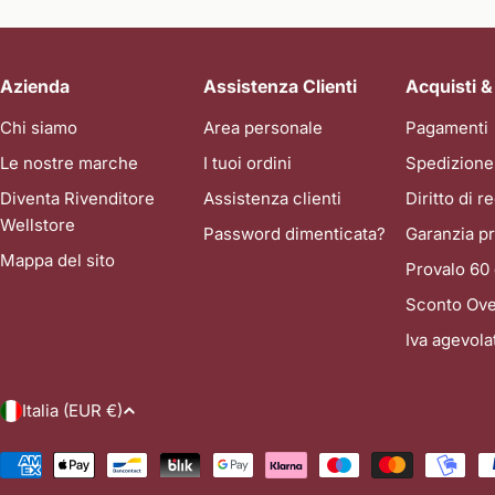
Azienda
Assistenza Clienti
Acquisti &
Chi siamo
Area personale
Pagamenti
Le nostre marche
I tuoi ordini
Spedizione
Diventa Rivenditore
Assistenza clienti
Diritto di 
Wellstore
Password dimenticata?
Garanzia pr
Mappa del sito
Provalo 60 
Sconto Ove
Iva agevol
P
Italia (EUR €)
a
Metodi
di