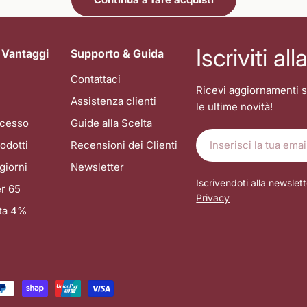
Iscriviti al
 Vantaggi
Supporto & Guida
Contattaci
Ricevi aggiornamenti s
Assistenza clienti
le ultime novità!
recesso
Guide alla Scelta
E-
odotti
Recensioni dei Clienti
mail
giorni
Newsletter
Iscrivendoti alla newslett
r 65
Privacy
ata 4%