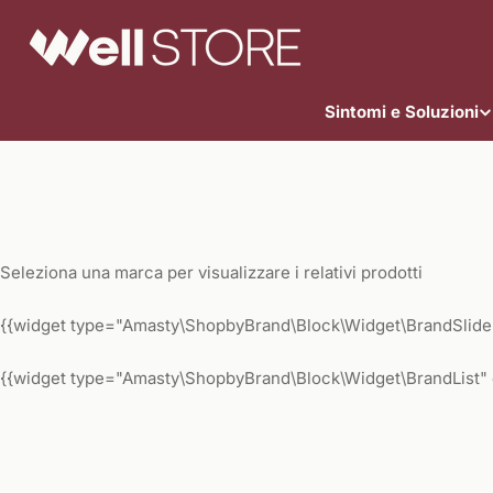
Vai
al
contenuto
Sintomi e Soluzioni
Seleziona una marca per visualizzare i relativi prodotti
{{widget type="Amasty\ShopbyBrand\Block\Widget\BrandSlider"
{{widget type="Amasty\ShopbyBrand\Block\Widget\BrandList" 