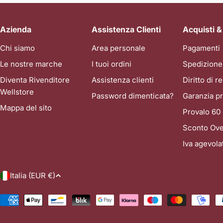
Azienda
Assistenza Clienti
Acquisti &
Chi siamo
Area personale
Pagamenti
Le nostre marche
I tuoi ordini
Spedizione
Diventa Rivenditore
Assistenza clienti
Diritto di 
Wellstore
Password dimenticata?
Garanzia pr
Mappa del sito
Provalo 60 
Sconto Ove
Iva agevol
P
Italia (EUR €)
a
Metodi
di
e