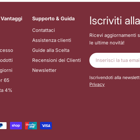
Iscriviti al
 Vantaggi
Supporto & Guida
Contattaci
Ricevi aggiornamenti s
Assistenza clienti
le ultime novità!
recesso
Guide alla Scelta
E-
odotti
Recensioni dei Clienti
mail
giorni
Newsletter
Iscrivendoti alla newslett
r 65
Privacy
ata 4%